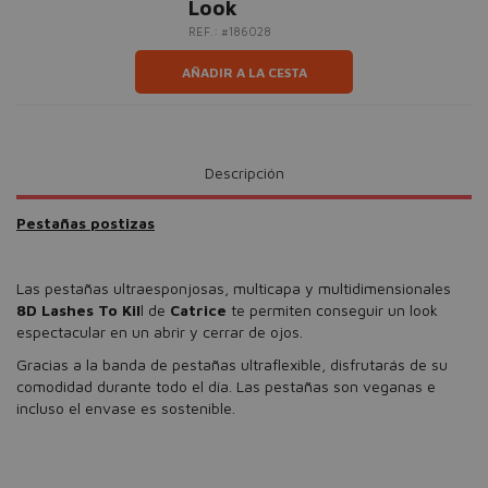
Look
REF.: #186028
AÑADIR A LA CESTA
Descripción
Pestañas postizas
Las pestañas ultraesponjosas, multicapa y multidimensionales
8D Lashes To Kil
l de
Catrice
te permiten conseguir un look
espectacular en un abrir y cerrar de ojos.
Gracias a la banda de pestañas ultraflexible, disfrutarás de su
comodidad durante todo el día. Las pestañas son veganas e
incluso el envase es sostenible.