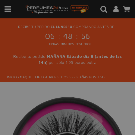
RECIBE TU PEDIDO
EL LUNES 10
COMPRANDO ANTES DE...
:
:
06
48
56
HORAS
MINUTOS
SEGUNDOS
Recibe tu pedido
MAÑANA Sábado día 8 (antes de las
14h)
por sólo 1.95 euros extra
INICIO
›
MAQUILLAJE
›
CATRICE
›
OJOS
›
PESTAÑAS POSTIZAS