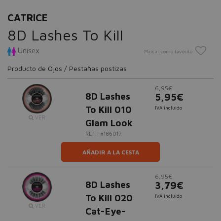
CATRICE
8D Lashes To Kill
Unisex
Marcar como favorito
Producto de Ojos / Pestañas postizas
6,95€
8D Lashes
5,95€
To Kill 010
IVA incluido
VER
Glam Look
REF.: #186017
AÑADIR A LA CESTA
6,95€
8D Lashes
3,79€
To Kill 020
IVA incluido
VER
Cat-Eye-