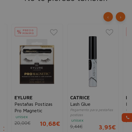
‹
›
PRECIO
%
MÍNIMO
EYLURE
CATRICE
ES
Pestañas Postizas
Lash Glue
La
Pegamento para pestañas
Pest
Pro Magnetic
postizas
3 H
unisex
unisex
4,
20,00€
10,68€
9,44€
3,95€
5€