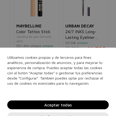
701
Bla
11
70
MAYBELLINE
URBAN DECAY
Color Tattoo Stick
24/7 INKS Long-
Sombra de ojos formato
Lasting Eyeliner
stick
Oil Slik
unisex
Liquide
50 I Am Unique
unisex
32,00€
14,76€
9,00€
5,18€
5€
Utilizamos cookies propias y de terceros para fines
analíticos, personalización de anuncios, y para mejorar tu
experiencia de compra. Puedes aceptar todas las cookies
con el botón “Aceptar todas” o gestionar tus preferencias
desde “Configurar”. También puedes optar por rechazar el
Añadir a la cesta
Añadir a la cesta
uso de cookies no esenciales para tu navegación.
Aceptar todas