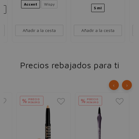
Accent
Wispy
5 ml
py
Añadir a la cesta
Añadir a la cesta
Precios rebajados para ti
‹
›
PRECIO
PRECIO
%
%
MÍNIMO
MÍNIMO
R
So
Más
vol